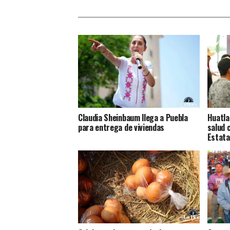
Claudia Sheinbaum llega a Puebla
Huatla
para entrega de viviendas
salud 
Estata