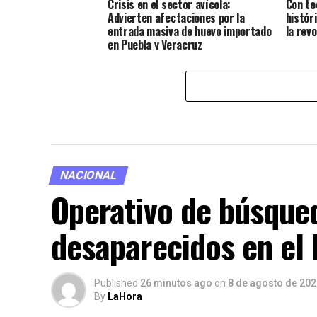
Crisis en el sector avícola:
Con te
Advierten afectaciones por la
histór
entrada masiva de huevo importado
la rev
en Puebla y Veracruz
NACIONAL
Operativo de búsque
desaparecidos en el
Published
26 minutos ago
on
8 de agosto de 202
By
LaHora