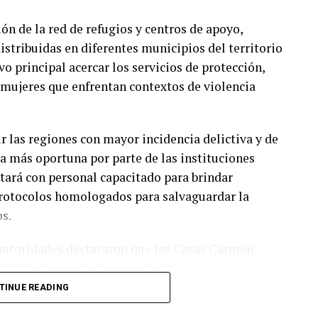
ón de la red de refugios y centros de apoyo,
stribuidas en diferentes municipios del territorio
o principal acercar los servicios de protección,
s mujeres que enfrentan contextos de violencia
r las regiones con mayor incidencia delictiva y de
a más oportuna por parte de las instituciones
ntará con personal capacitado para brindar
rotocolos homologados para salvaguardar la
os.
 autoridades destacaron que las Casas Carmen
undamental dentro de las políticas de prevención
elo de atención no solo ofrece un espacio seguro
TINUE READING
tonomía económica de las mujeres a través de