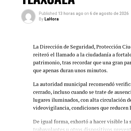
Published
13 horas ago
on
6 de agosto de 2026
By
LaHora
La Dirección de Seguridad, Protección Ci
reiteró el llamado a la ciudadanía a forta
patrimonio, tras recordar que una gran par
que apenas duran unos minutos.
La autoridad municipal recomendó verifi
cerrado, incluso cuando se trate de ausenc
lugares iluminados, con alta circulación d
videovigilancia, condiciones que reducen l
De igual forma, exhortó a hacer visible la
trabavolantes u otros dispositivos preve