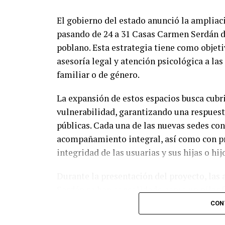
El gobierno del estado anunció la ampliaci
pasando de 24 a 31 Casas Carmen Serdán di
poblano. Esta estrategia tiene como objetiv
asesoría legal y atención psicológica a la
familiar o de género.
La expansión de estos espacios busca cubri
vulnerabilidad, garantizando una respuest
públicas. Cada una de las nuevas sedes co
acompañamiento integral, así como con p
integridad de las usuarias y sus hijas o hij
Durante la presentación del proyecto, las
Serdán se han consolidado como un pilar f
y combate a la violencia de género. El mod
CON
temporal, sino que también impulsa la au