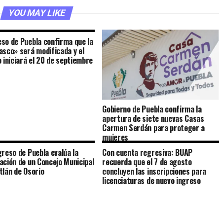
YOU MAY LIKE
so de Puebla confirma que la
asco» será modificada y el
o iniciará el 20 de septiembre
Gobierno de Puebla confirma la
apertura de siete nuevas Casas
Carmen Serdán para proteger a
mujeres
greso de Puebla evalúa la
Con cuenta regresiva: BUAP
ación de un Concejo Municipal
recuerda que el 7 de agosto
tlán de Osorio
concluyen las inscripciones para
licenciaturas de nuevo ingreso