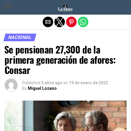
Salir de la versión móvil
NACIONAL
Se pensionan 27,300 de la
primera generación de afores:
Consar
Published
5 años ago
on
19 de enero de 2022
By
Miguel Lozano