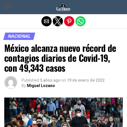
Salir de la versión móvil
NACIONAL
México alcanza nuevo récord de
contagios diarios de Covid-19,
con 49,343 casos
Published
5 años ago
on
19 de enero de 2022
By
Miguel Lozano