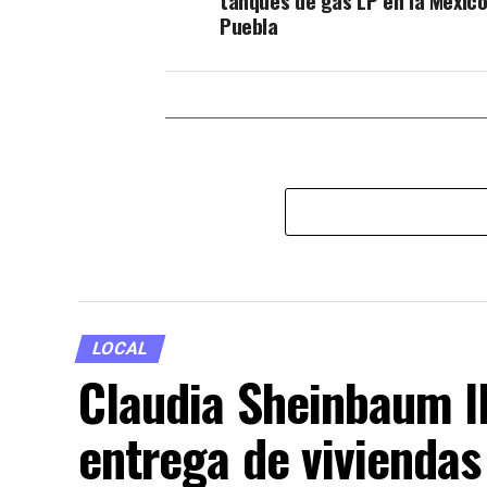
tanques de gas LP en la México
Puebla
LOCAL
Claudia Sheinbaum l
entrega de viviendas