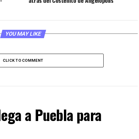
-
atrás del Costeñito de Angelópolis
YOU MAY LIKE
CLICK TO COMMENT
lega a Puebla para