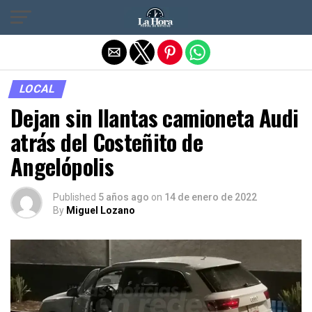
Salir de la versión móvil
LOCAL
Dejan sin llantas camioneta Audi
atrás del Costeñito de
Angelópolis
Published
5 años ago
on
14 de enero de 2022
By
Miguel Lozano