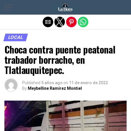
Salir de la versión móvil
LOCAL
Choca contra puente peatonal
trabador borracho, en
Tlatlauquitepec.
Published
5 años ago
on
11 de enero de 2022
By
Meybelline Ramírez Montiel