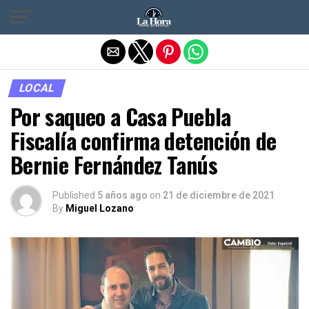
Salir de la versión móvil
LOCAL
Por saqueo a Casa Puebla
Fiscalía confirma detención de
Bernie Fernández Tanús
Published
5 años ago
on
21 de diciembre de 2021
By
Miguel Lozano