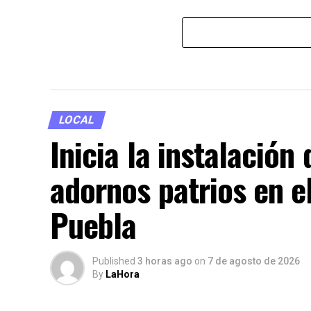
LOCAL
Inicia la instalación
adornos patrios en e
Puebla
Published
3 horas ago
on
7 de agosto de 2026
By
LaHora