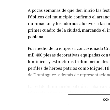
A pocas semanas de que den inicio las fest
Públicos del municipio confirmó el arranqu
iluminación y los adornos alusivos a las fi
primer cuadro de la ciudad, marcando el in
poblana.
Por medio de la empresa concesionada Cite
mil 400 piezas decorativas equipadas con
lumínicos y estructuras tridimencionales 
perfiles de héroes patrios como Miguel Hi
de Domínguez, además de representaciones
La red de iluminación patriótica abarca vi
afluencia, tales como la Avenida Reforma, 
Calzada Zaragoza, el bulevar Héroes 5 de M
CON
despliegue de estas estructuras busca embe