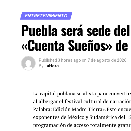
de turistas locales y nacionales durante l
ENTRETENIMIENTO
En el ámbito logístico y de ordenamiento
Puebla será sede del 
informaron que ya se mantienen mesas de t
actividades culturales y los conciertos qu
«Cuenta Sueños» de 
implementarán estrategias específicas de 
orden y la seguridad durante la tradicion
Published
3 horas ago
on
7 de agosto de 2026
By
LaHora
La capital poblana se alista para convertirs
al albergar el festival cultural de narrac
Palabra: Edición Madre Tierra». Este encu
exponentes de México y Sudamérica del 12
programación de acceso totalmente gratui