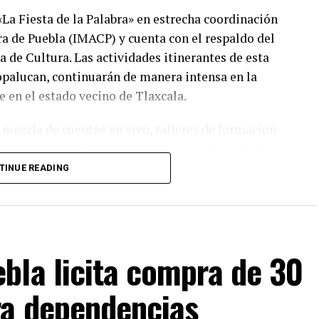
«La Fiesta de la Palabra» en estrecha coordinación
ra de Puebla (IMACP) y cuenta con el respaldo del
 de Cultura. Las actividades itinerantes de esta
palucan, continuarán de manera intensa en la
 en el estado vecino de Tlaxcala.
mezcla de cuentos en vivo, talleres de formación
ntaciones musicales diseñadas para audiencias de
ados figuran funciones especiales en recintos
TINUE READING
el Museo Nacional de los Ferrocarriles Mexicanos,
 abiertos a todo el público.
s culturales buscan fortalecer el tejido social y
bla licita compra de 30
ción oral entre niñas, niños y jóvenes. Los
nsultar los horarios detallados y las diversas sedes
ra dependencias
l IMACP.