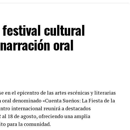
a temporada patria.
 urbano, autoridades de gobernación municipal
festival cultural
rabajo con el gobierno estatal para coordinar las
e se realizarán en el Centro Histórico. Asimismo, se
narración oral
control para el comercio informal, garantizando el
al ceremonia del Grito de Independencia.
e en el epicentro de las artes escénicas y literarias
ión oral denominado «Cuenta Sueños: La Fiesta de la
entro internacional reunirá a destacados
 al 18 de agosto, ofreciendo una amplia
to para la comunidad.