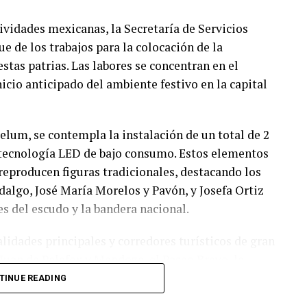
ividades mexicanas, la Secretaría de Servicios
e de los trabajos para la colocación de la
estas patrias. Las labores se concentran en el
icio anticipado del ambiente festivo en la capital
lum, se contempla la instalación de un total de 2
 tecnología LED de bajo consumo. Estos elementos
reproducen figuras tradicionales, destacando los
dalgo, José María Morelos y Pavón, y Josefa Ortiz
 del escudo y la bandera nacional.
alidades principales y corredores turísticos de gran
Juan de Palafox y Mendoza, el Paseo Bravo, la
ayo, el Puente de Ovando y el Barrio de Analco. El
TINUE READING
llecer los espacios públicos y fomentar la visita