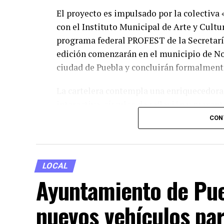
El proyecto es impulsado por la colectiva 
con el Instituto Municipal de Arte y Cultu
programa federal PROFEST de la Secretaría
edición comenzarán en el municipio de No
ciudad de Puebla y concluirán formalmente
La cartelera contempla una enriquecedora 
interactiva, círculos de reflexión y prese
todas las edades. Entre los eventos destac
CON
emblemáticos del Centro Histórico, como 
que albergará conciertos y foros artísticos
LOCAL
Con este tipo de iniciativas, las autoridade
Ayuntamiento de Pue
promover el gusto por la lectura y la tradi
organizadores invitan a la ciudadanía a co
nuevos vehículos pa
a través de los canales institucionales de