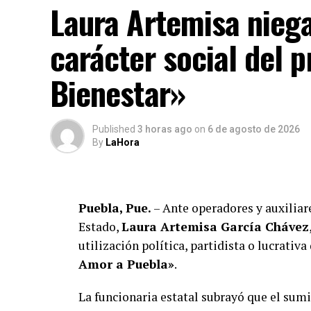
Laura Artemisa niega 
emitieron expresiones consideradas discri
desatando el rechazo generalizado de la c
carácter social del 
Curiosamente, vecinos de la zona comercia
Bienestar»
presencia de la casa de gestión pasaba des
publicitarios o lonas visibles que alerta
cotidiano. En tanto se evalúan los daños m
Published
3 horas ago
on
6 de agosto de 2026
adyacente de carácter político ante los pr
By
LaHora
fuerza partidista.
Puebla, Pue.
– Ante operadores y auxiliare
Estado,
Laura Artemisa García Chávez
utilización política, partidista o lucrativ
Amor a Puebla»
.
La funcionaria estatal subrayó que el sum