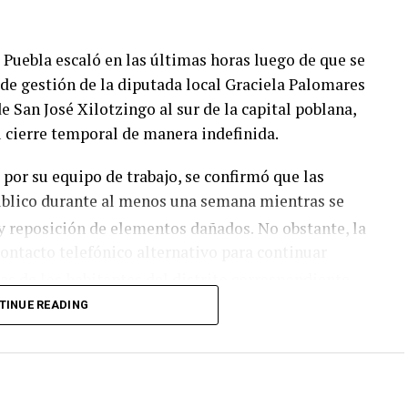
e Puebla escaló en las últimas horas luego de que se
 de gestión de la diputada local Graciela Palomares
e San José Xilotzingo al sur de la capital poblana,
u cierre temporal de manera indefinida.
por su equipo de trabajo, se confirmó que las
úblico durante al menos una semana mientras se
 y reposición de elementos dañados.
No obstante, la
contacto telefónico alternativo para continuar
as de los habitantes del distrito correspondiente.
TINUE READING
lar los trabajos de mantenimiento derivados de los
gisladora relacionaron el ataque directamente con
e enfrenta. Dicha controversia surgió a raíz de su
unto a la también política Nayeli Salvatori, donde