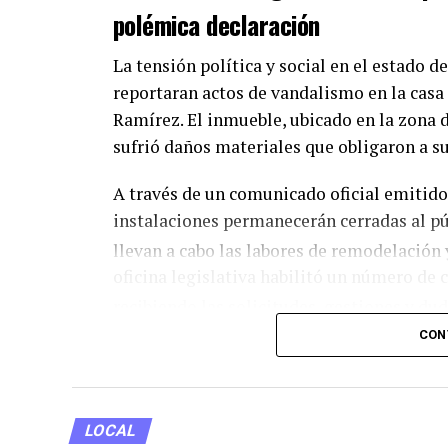
polémica declaración
La tensión política y social en el estado d
reportaran actos de vandalismo en la casa
Ramírez. El inmueble, ubicado en la zona d
sufrió daños materiales que obligaron a s
A través de un comunicado oficial emitido 
instalaciones permanecerán cerradas al p
llevan a cabo las labores de remodelación
oficina legislativa habilitó un número de 
recibiendo las solicitudes, gestiones y dud
CON
Aunque el reporte oficial se limitó a seña
destrozos, colaboradores cercanos a la le
la reciente y fuerte polémica mediática qu
LOCAL
participación en un programa de pódcast j