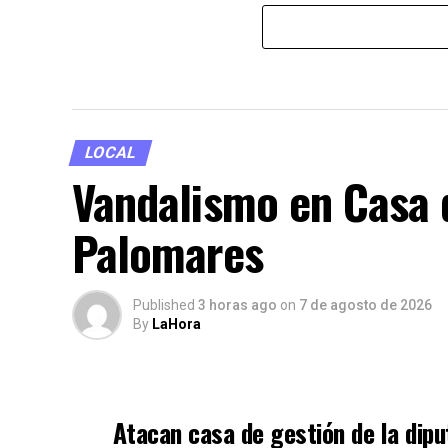
LOCAL
Vandalismo en Casa 
Palomares
Published
3 horas ago
on
7 de agosto de 2026
By
LaHora
Atacan casa de gestión de la dip