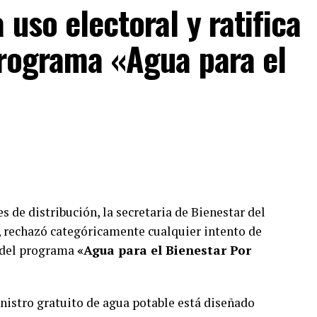
uso electoral y ratifica
minatorias y ofensivas hacia los adultos mayores,
iudadanía.
programa «Agua para el
l donde opera la oficina señalaron que la
apercibida, ya que carecía de elementos
ran a la comunidad sobre su funcionamiento
ateriales, la legisladora enfrenta un escenario
ocedimientos disciplinarios iniciados por su propia
s de distribución, la secretaria de Bienestar del
, rechazó categóricamente cualquier intento de
a del programa
«Agua para el Bienestar Por
inistro gratuito de agua potable está diseñado