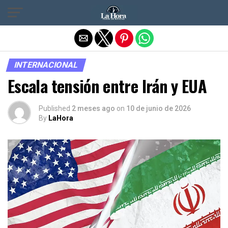
Salir de la versión móvil
INTERNACIONAL
Escala tensión entre Irán y EUA
Published
2 meses ago
on
10 de junio de 2026
By
LaHora