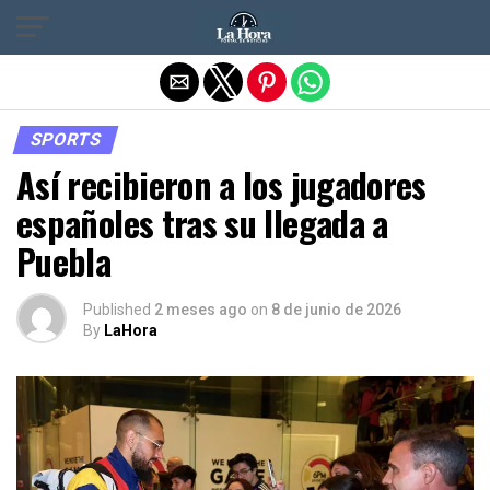
Salir de la versión móvil
SPORTS
Así recibieron a los jugadores
españoles tras su llegada a
Puebla
Published
2 meses ago
on
8 de junio de 2026
By
LaHora