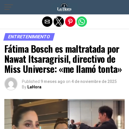
Salir de la versión móvil
ENTRETENIMIENTO
Fátima Bosch es maltratada por
Nawat Itsaragrisil, directivo de
Miss Universe: «me llamó tonta»
Published
9 meses ago
on
4 de noviembre de 2025
By
LaHora