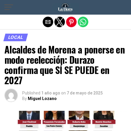
Salir de la versión móvil
LOCAL
Alcaldes de Morena a ponerse en
modo reelección: Durazo
confirma que SÍ SE PUEDE en
2027
Published
1 año ago
on
7 de mayo de 2025
By
Miguel Lozano