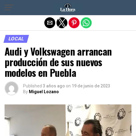
Salir de la versión móvil
LOCAL
Audi y Volkswagen arrancan
producción de sus nuevos
modelos en Puebla
Published
3 años ago
on
19 de junio de 2023
By
Miguel Lozano