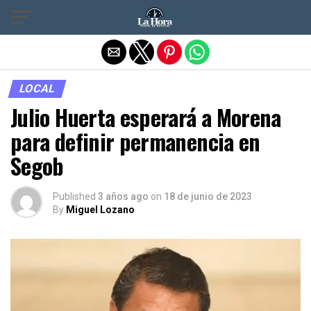
Salir de la versión móvil
LOCAL
Julio Huerta esperará a Morena
para definir permanencia en
Segob
Published
3 años ago
on
18 de junio de 2023
By
Miguel Lozano