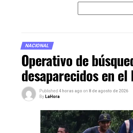
NACIONAL
Operativo de búsque
desaparecidos en el
Published
4 horas ago
on
8 de agosto de 2026
By
LaHora