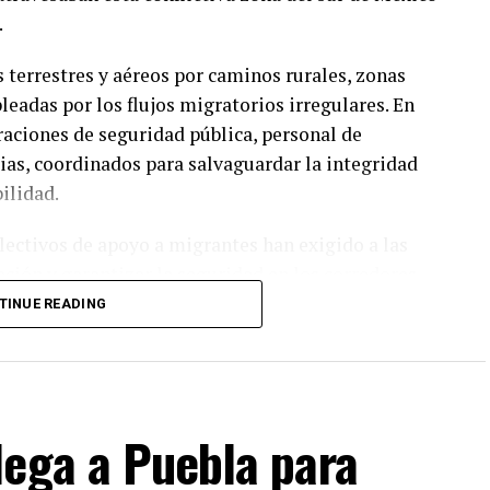
.
s terrestres y aéreos por caminos rurales, zonas
leadas por los flujos migratorios irregulares. En
raciones de seguridad pública, personal de
as, coordinados para salvaguardar la integridad
ilidad.
ectivos de apoyo a migrantes han exigido a las
ación y garantizar la seguridad en los corredores
 del Istmo representa uno de los puntos más
TINUE READING
a la presencia de redes de delincuencia organizada
lega a Puebla para