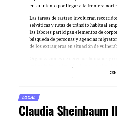
en su intento por llegar a la frontera norte
Las tareas de rastreo involucran recorrido
selváticas y rutas de tránsito habitual emp
las labores participan elementos de corpo
búsqueda de personas y agencias migratori
de los extranjeros en situación de vulnerab
Organizaciones de derechos humanos y col
autoridades agilizar las labores de localiz
transitados por esta población. La región
CON
complejos del trayecto migratorio debido 
que operan en la zona.
LOCAL
Claudia Sheinbaum l