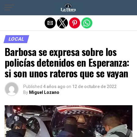
Salir de la versión móvil
LOCAL
Barbosa se expresa sobre los
policías detenidos en Esperanza:
si son unos rateros que se vayan
Published
4 años ago
on
12 de octubre de 2022
By
Miguel Lozano