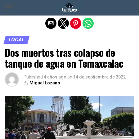
Salir de la versión móvil
LOCAL
Dos muertos tras colapso de
tanque de agua en Temaxcalac
Published
4 años ago
on
14 de septiembre de 2022
By
Miguel Lozano