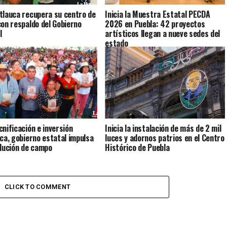
tlauca recupera su centro de
Inicia la Muestra Estatal PECDA
con respaldo del Gobierno
2026 en Puebla: 42 proyectos
l
artísticos llegan a nueve sedes del
estado
cnificación e inversión
Inicia la instalación de más de 2 mil
ica, gobierno estatal impulsa
luces y adornos patrios en el Centro
olución de campo
Histórico de Puebla
CLICK TO COMMENT