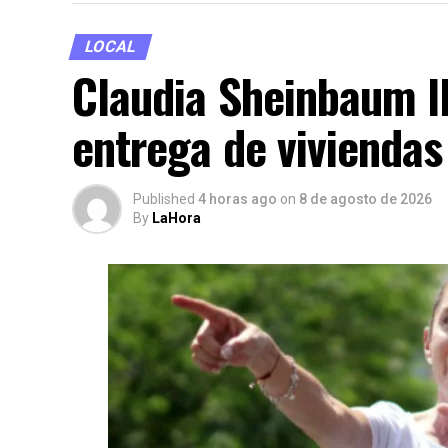
LOCAL
Claudia Sheinbaum l
entrega de viviendas
Published
4 horas ago
on
8 de agosto de 2026
By
LaHora