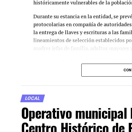
históricamente vulnerables de la població
Durante su estancia en la entidad, se pre
protocolarias en compañía de autoridades 
la entrega de llaves y escrituras a las fam
lineamientos de selección establecidos por
madres jefas de familia, adultos mayores 
Los desarrollos habitacionales inaugurado
servicios básicos garantizados y áreas co
CON
comunitaria. Asimismo, las edificaciones 
eficiencia energética, alineándose con las
Gobierno Federal para el presente sexenio
LOCAL
Operativo municipal 
Con esta visita, la administración federal
social en el centro del país a través de la
Centro Histórico de 
habitacional. Los detalles institucionale
consultarse de manera directa en la cober