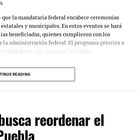
n.
vé que la mandataria federal encabece ceremonias
estatales y municipales. En estos eventos se hará
ilias beneficiadas, quienes cumplieron con los
 la administración federal. El programa prioriza a
y trabajadores con ingresos limitados.
s cuentan con infraestructura urbana renovada,
munes diseñadas para fomentar la convivencia
TINUE READING
incorporan criterios de sustentabilidad ambiental y
 metas de desarrollo sostenible planteadas por el
.
busca reordenar el
 reitera su compromiso de detonar el bienestar
 inversión pública en materia de infraestructura
Puebla
s sobre este programa de vivienda pueden
tura de Urbano Puebla.