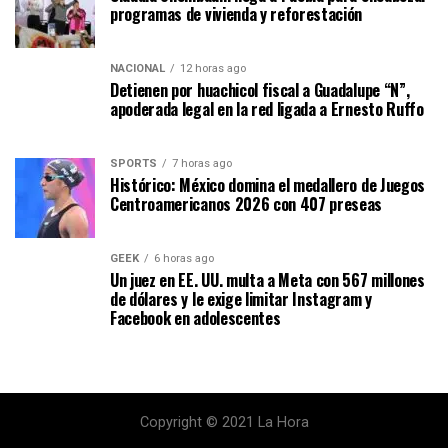
programas de vivienda y reforestación
NACIONAL
12 horas ago
Detienen por huachicol fiscal a Guadalupe “N”,
apoderada legal en la red ligada a Ernesto Ruffo
SPORTS
7 horas ago
Histórico: México domina el medallero de Juegos
Centroamericanos 2026 con 407 preseas
GEEK
6 horas ago
Un juez en EE. UU. multa a Meta con 567 millones
de dólares y le exige limitar Instagram y
Facebook en adolescentes
Copyright © 2021 La Hora