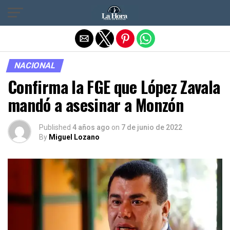
Salir de la versión móvil
NACIONAL
Confirma la FGE que López Zavala
mandó a asesinar a Monzón
Published
4 años ago
on
7 de junio de 2022
By
Miguel Lozano