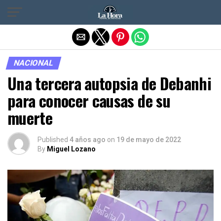
Salir de la versión móvil
NACIONAL
Una tercera autopsia de Debanhi
para conocer causas de su
muerte
Published
4 años ago
on
19 de mayo de 2022
By
Miguel Lozano