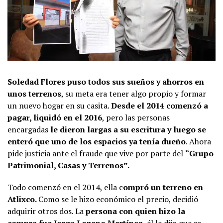
Soledad Flores puso todos sus sueños y ahorros en
unos terrenos
, su meta era tener algo propio y formar
un nuevo hogar en su casita.
Desde el 2014 comenzó a
pagar, liquidó en el 2016
, pero las personas
encargadas
le dieron largas a su escritura y luego se
enteró que uno de los espacios ya tenía dueño
. Ahora
pide justicia ante el fraude que vive por parte del
“Grupo
Patrimonial, Casas y Terrenos”.
Todo comenzó en el 2014, ella c
ompró un terreno en
Atlixco.
Como se le hizo económico el precio, decidió
adquirir otros dos. La
persona con quien hizo la
compra fue Jorge Lozano Martínez,
él le dijo que se