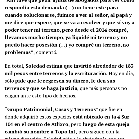
respondía esta demanda (…) no tiene este para
cuando solucionarse, fuimos a ver al señor, al papá y
me dice que espere, que se va a resolver y que sí voy a
poder tener mi terreno, pero desde el 2014 compré,
llevamos mucho tiempo, ya liquidé mi terreno y no
puedo hacer posesión (…) yo compré un terreno, no
problemas”
, comentó.
En total,
Soledad estima que invirtió alrededor de 183
mil pesos entre terrenos y la escrituración.
Hoy en día,
sólo
pide que le regresen su dinero, le den sus
terrenos y que se haga justicia
, que más personas no
caigan ante este tipo de hechos.
“Grupo Patrimonial, Casas y Terrenos
” que fue en
donde adquirió estos espacios
está ubicado en la 4 Sur
104 en el centro de Atlixco,
pero
luego de esta queja
cambió su nombre a Topo.Int,
pero siguen con la
misma dirección. Soledad pide a la ciudadanía que sea