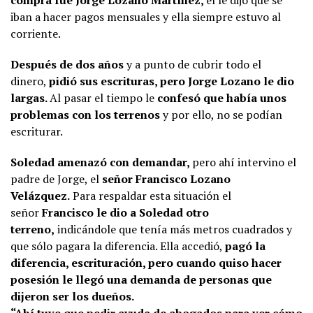
iban a hacer pagos mensuales y ella siempre estuvo al
corriente.
Después de dos años
y a punto de cubrir todo el
dinero,
pidió sus escrituras, pero Jorge Lozano le dio
largas.
Al pasar el tiempo le
confesó que había unos
problemas con los terrenos
y por ello, no se podían
escriturar.
Soledad amenazó con demandar,
pero ahí intervino el
padre de Jorge, el
señor Francisco Lozano
Velázquez.
Para respaldar esta situación el
señor
Francisco le dio a Soledad otro
terreno,
indicándole que tenía más metros cuadrados y
que sólo pagara la diferencia. Ella accedió,
pagó la
diferencia, escrituración, pero cuando quiso hacer
posesión le llegó una demanda de personas que
dijeron ser los dueños.
“Ahí tuve que pedir ayuda de abogados para ver cómo