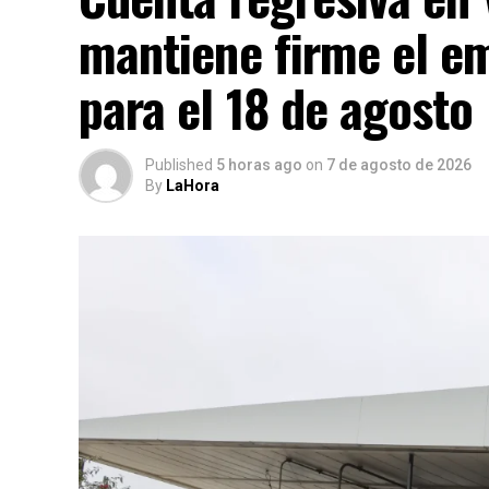
mantiene firme el e
para el 18 de agosto
Published
5 horas ago
on
7 de agosto de 2026
By
LaHora