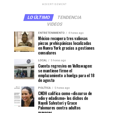
ADVERTISEMENT
LO ÚLTIMO
TENDENCIA
VIDEOS
ENTRETENIMIENTO
4 horas ago
México recupera tres valiosas
piezas prehispánicas localizadas
en Nueva York gracias a gestiones
consulares
LOCAL
5 horas ago
Cuenta regresiva en Volkswagen:
se mantiene firme el
emplazamiento a huelga para el 18
de agosto
POLÍTICA
5 horas ago
CNDH califica como «discurso de
odio y edadismo» los dichos de
Nayeli Salvatori y Grace
Palomares contra adultos
mayores