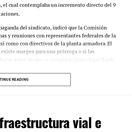
a, el cual contemplaba un incremento directo del 9
taciones.
paganda del sindicato, indicó que la Comisión
nas y reuniones con representantes federales de la
así como con directivos de la planta armadora. El
i existe margen para una prórroga o si las
arse antes de que se cumpla el plazo legal fijado
TINUE READING
ico han emitido llamados públicos a la base
conómica de la planta y evitar poner en riesgo el
turas de ambas partes se mantienen en una fase
lanas y sectores económicos dependientes de la
xpectativa de los acuerdos que se logren concretar
fraestructura vial e