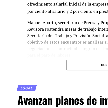
ofrecimiento salarial inicial de la empres
por ciento al salario y 2 por ciento en pres
Manuel Aburto, secretario de Prensa y Pro
Revisora sostendrá mesas de trabajo inter
Secretaría del Trabajo y Previsión Social, 
objetivo de estos encuentros es analizar s
negociaciones contractuales logran destrab
para el paro de labores.
CON
En tanto, directivos de Volkswagen de Méx
trabajadora para proteger la estabilidad e
futuro financiero común. Mientras las pos
crítica de diálogo, miles de familias pob
LOCAL
industria automotriz se mantendrán a la e
Avanzan planes de in
en la mesa de negociación.