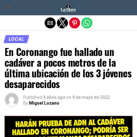
Salir de la versión móvil
LOCAL
En Coronango fue hallado un
cadáver a pocos metros de la
última ubicación de los 3 jóvenes
desaparecidos
Published
4 años ago
on
9 de mayo de 2022
By
Miguel Lozano