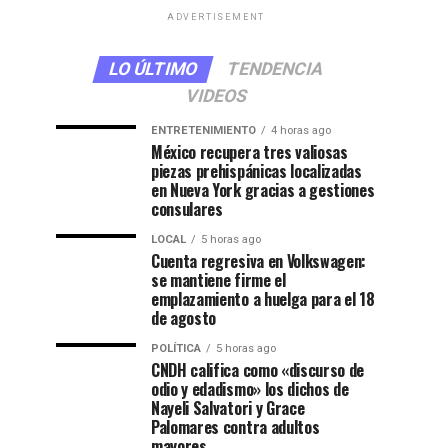
ADVERTISEMENT
LO ÚLTIMO
TENDENCIA
VIDEOS
ENTRETENIMIENTO
4 horas ago
México recupera tres valiosas
piezas prehispánicas localizadas
en Nueva York gracias a gestiones
consulares
LOCAL
5 horas ago
Cuenta regresiva en Volkswagen:
se mantiene firme el
emplazamiento a huelga para el 18
de agosto
POLÍTICA
5 horas ago
CNDH califica como «discurso de
odio y edadismo» los dichos de
Nayeli Salvatori y Grace
Palomares contra adultos
mayores