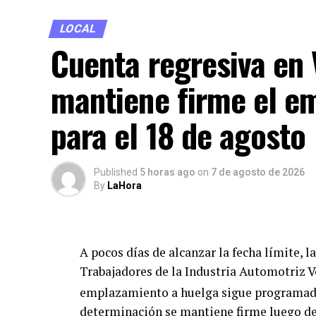
LOCAL
Cuenta regresiva en
mantiene firme el e
para el 18 de agosto
Published
5 horas ago
on
7 de agosto de 2026
By
LaHora
A pocos días de alcanzar la fecha límite, 
Trabajadores de la Industria Automotriz 
emplazamiento a huelga sigue programado
determinación se mantiene firme luego de 