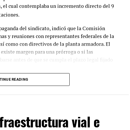
a, el cual contemplaba un incremento directo del 9
taciones.
paganda del sindicato, indicó que la Comisión
nas y reuniones con representantes federales de la
así como con directivos de la planta armadora. El
i existe margen para una prórroga o si las
arse antes de que se cumpla el plazo legal fijado
TINUE READING
ico han emitido llamados públicos a la base
conómica de la planta y evitar poner en riesgo el
turas de ambas partes se mantienen en una fase
lanas y sectores económicos dependientes de la
xpectativa de los acuerdos que se logren concretar
fraestructura vial e