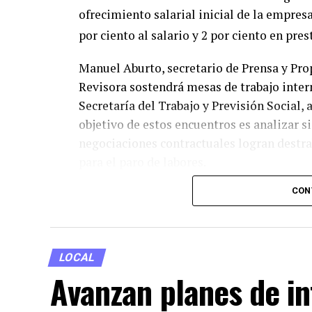
ofrecimiento salarial inicial de la empres
por ciento al salario y 2 por ciento en pres
Manuel Aburto, secretario de Prensa y Pro
Revisora sostendrá mesas de trabajo inter
Secretaría del Trabajo y Previsión Social, 
objetivo de estos encuentros es analizar s
negociaciones contractuales logran destrab
para el paro de labores.
CON
En tanto, directivos de Volkswagen de Méx
trabajadora para proteger la estabilidad e
futuro financiero común. Mientras las pos
crítica de diálogo, miles de familias pob
LOCAL
industria automotriz se mantendrán a la e
Avanzan planes de in
en la mesa de negociación.