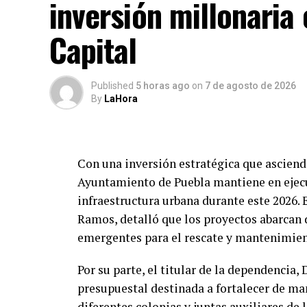
inversión millonaria 
Capital
Published
5 horas ago
on
7 de agosto de 2026
By
LaHora
Con una inversión estratégica que asciende
Ayuntamiento de Puebla mantiene en ejecu
infraestructura urbana durante este 2026. E
Ramos, detalló que los proyectos abarcan
emergentes para el rescate y mantenimien
Por su parte, el titular de la dependencia
presupuestal destinada a fortalecer de m
diferentes colonias y juntas auxiliares de