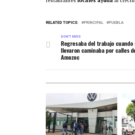
restaurantes
locales ayuda
al crecim
RELATED TOPICS:
PRINCIPAL
PUEBLA
DON'T MISS
Regresaba del trabajo cuando 
llevaron caminaba por calles d
Amozoc