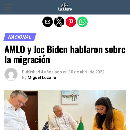
Salir de la versión móvil
NACIONAL
AMLO y Joe Biden hablaron sobre
la migración
Published
4 años ago
on
30 de abril de 2022
By
Miguel Lozano