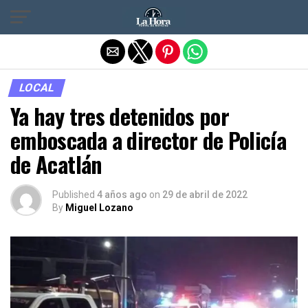
Salir de la versión móvil
LOCAL
Ya hay tres detenidos por
emboscada a director de Policía
de Acatlán
Published
4 años ago
on
29 de abril de 2022
By
Miguel Lozano