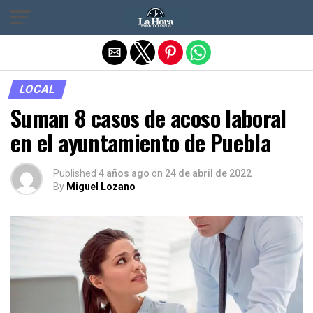
Salir de la versión móvil
LOCAL
Suman 8 casos de acoso laboral
en el ayuntamiento de Puebla
Published
4 años ago
on
24 de abril de 2022
By
Miguel Lozano