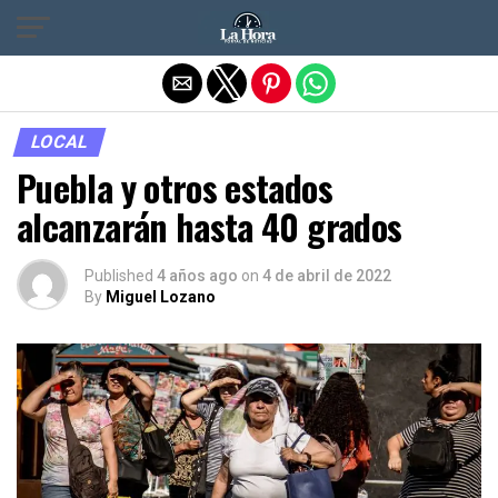
Salir de la versión móvil
LOCAL
Puebla y otros estados
alcanzarán hasta 40 grados
Published
4 años ago
on
4 de abril de 2022
By
Miguel Lozano