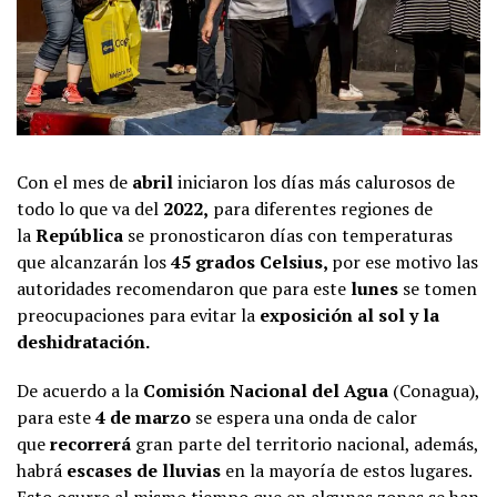
Con el mes de
abril
iniciaron los días más calurosos de
todo lo que va del
2022,
para diferentes regiones de
la
República
se pronosticaron días con temperaturas
que alcanzarán los
45 grados Celsius,
por ese motivo las
autoridades recomendaron que para este
lunes
se tomen
preocupaciones para evitar la
exposición al sol y la
deshidratación.
De acuerdo a la
Comisión Nacional del Agua
(Conagua),
para este
4 de marzo
se espera una onda de calor
que
recorrerá
gran parte del territorio nacional, además,
habrá
escases de lluvias
en la mayoría de estos lugares.
Esto ocurre al mismo tiempo que en algunas zonas se han