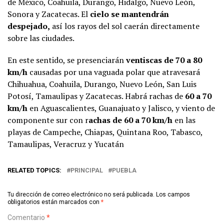
de México, Coahuila, Durango, Hidalgo, Nuevo León,
Sonora y Zacatecas. El
cielo se mantendrán
despejado,
así los rayos del sol caerán directamente
sobre las ciudades.
En este sentido, se presenciarán
ventiscas de 70 a 80
km/h
causadas por una vaguada polar que atravesará
Chihuahua, Coahuila, Durango, Nuevo León, San Luis
Potosí, Tamaulipas y Zacatecas. Habrá rachas de
60 a 70
km/h
en Aguascalientes, Guanajuato y Jalisco, y viento de
componente sur con r
achas de 60 a 70 km/h
en las
playas de Campeche, Chiapas, Quintana Roo, Tabasco,
Tamaulipas, Veracruz y Yucatán
RELATED TOPICS:
PRINCIPAL
PUEBLA
Tu dirección de correo electrónico no será publicada.
Los campos
obligatorios están marcados con
*
Comentario
*