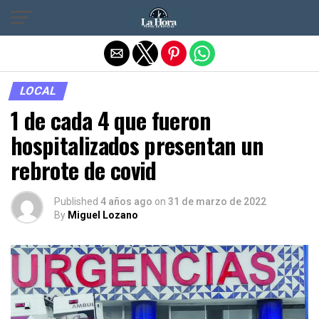
Salir de la versión móvil
LOCAL
1 de cada 4 que fueron
hospitalizados presentan un
rebrote de covid
Published
4 años ago
on
31 de marzo de 2022
By
Miguel Lozano