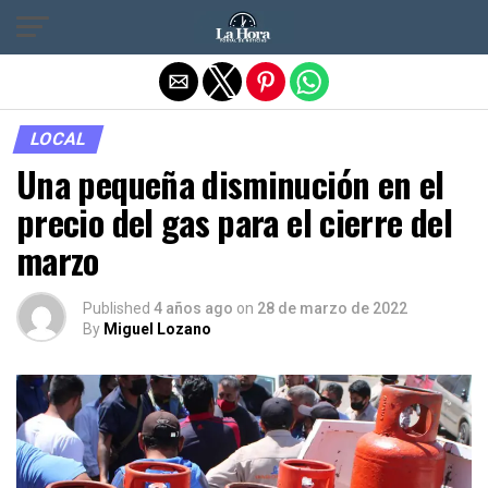
Salir de la versión móvil
LOCAL
Una pequeña disminución en el
precio del gas para el cierre del
marzo
Published
4 años ago
on
28 de marzo de 2022
By
Miguel Lozano