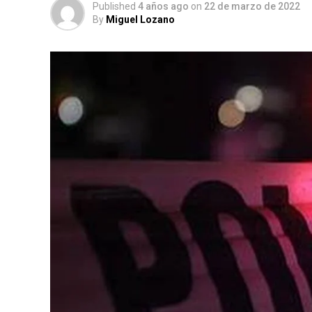
Published
4 años ago
on
22 de marzo de 2022
By
Miguel Lozano