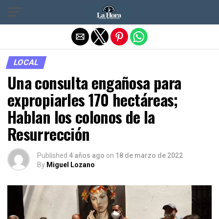
Salir de la versión móvil
LOCAL
Una consulta engañosa para
expropiarles 170 hectáreas;
Hablan los colonos de la
Resurrección
Published
4 años ago
on
18 de marzo de 2022
By
Miguel Lozano