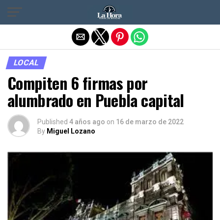
Salir de la versión móvil
LOCAL
Compiten 6 firmas por
alumbrado en Puebla capital
Published
4 años ago
on
16 de marzo de 2022
By
Miguel Lozano