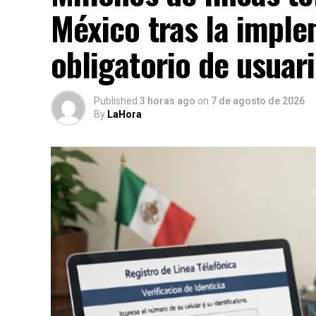
México tras la imple
obligatorio de usuar
Published
3 horas ago
on
7 de agosto de 2026
By
LaHora