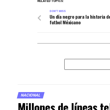
RELATED TOPICS:
DON'T MISS
Un día negro para la historia d
futbol Méxicano
NACIONAL
Millones de líneas t