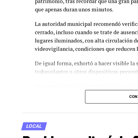
patrimonio, tras recordar que una gran par
que apenas duran unos minutos.
La autoridad municipal recomendó verifi
cerrado, incluso cuando se trate de ausenc
lugares iluminados, con alta circulación d
videovigilancia, condiciones que reducen l
De igual forma, exhortó a hacer visible la
trabavolantes u otros dispositivos preve
Otra recomendación es evitar dejar a la vi
objetos de valor, ya que suelen convertirs
CON
«cristalazos».
La Dirección de Seguridad también sugiri
relacionada con los lugares donde habitua
LOCAL
prolongados en los que permanecerá sin u