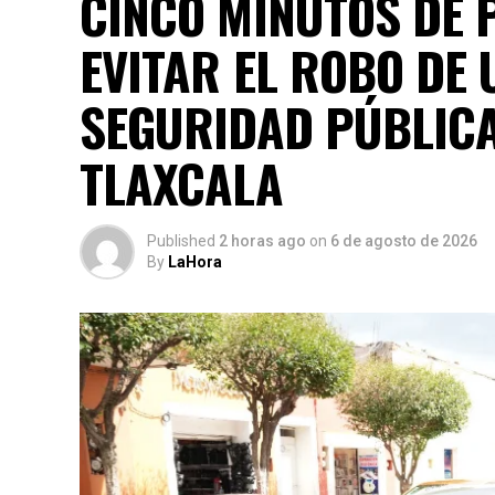
CINCO MINUTOS DE 
EVITAR EL ROBO DE 
SEGURIDAD PÚBLICA
TLAXCALA
Published
2 horas ago
on
6 de agosto de 2026
By
LaHora