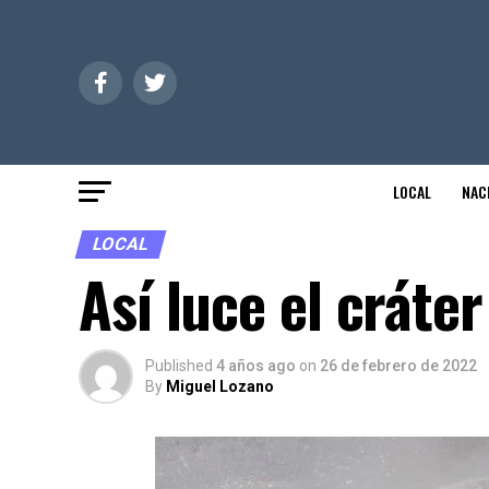
LOCAL
NAC
LOCAL
Así luce el cráte
Published
4 años ago
on
26 de febrero de 2022
By
Miguel Lozano