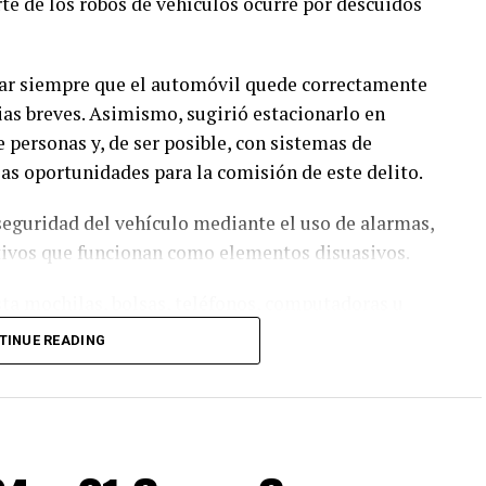
te de los robos de vehículos ocurre por descuidos
car siempre que el automóvil quede correctamente
ias breves. Asimismo, sugirió estacionarlo en
e personas y, de ser posible, con sistemas de
as oportunidades para la comisión de este delito.
 seguridad del vehículo mediante el uso de alarmas,
ntivos que funcionan como elementos disuasivos.
sta mochilas, bolsas, teléfonos, computadoras u
e en un incentivo para el robo o los llamados
TINUE READING
ó no compartir en redes sociales información
lmente se estaciona el vehículo o periodos
so.