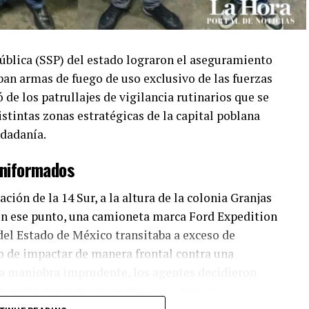
ública (SSP) del estado lograron el aseguramiento
an armas de fuego de uso exclusivo de las fuerzas
 de los patrullajes de vigilancia rutinarios que se
intas zonas estratégicas de la capital poblana
udadanía.
 uniformados
ción de la 14 Sur, a la altura de la colonia Granjas
. En ese punto, una camioneta marca Ford Expedition
 del Estado de México transitaba a exceso de
to de impactar de manera frontal contra una
e la maniobra imprudente, los agentes decidieron
un accidente mayor y realizar una revisión