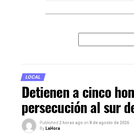
LOCAL
Detienen a cinco ho
persecución al sur d
Published
2 horas ago
on
8 de agosto de 2026
By
LaHora