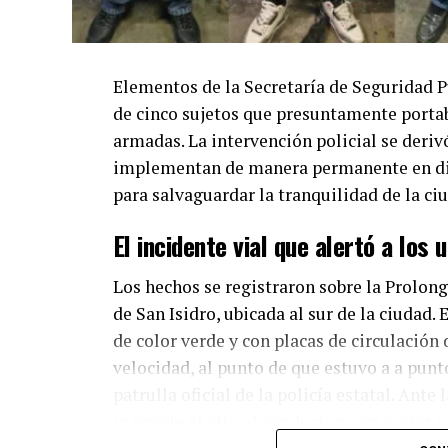
Elementos de la Secretaría de Seguridad P
de cinco sujetos que presuntamente portab
armadas. La intervención policial se derivó
implementan de manera permanente en dist
para salvaguardar la tranquilidad de la ci
El incidente vial que alertó a los
Los hechos se registraron sobre la Prolonga
de San Isidro, ubicada al sur de la ciudad
de color verde y con placas de circulación
velocidad, al punto de que estuvo a a pun
patrulla oficial de la policía estatal. Ant
marcarle el alto al conductor para evitar 