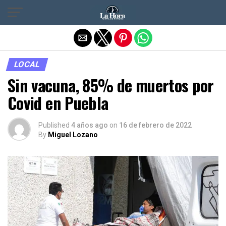
Salir de la versión móvil
LOCAL
Sin vacuna, 85% de muertos por
Covid en Puebla
Published
4 años ago
on
16 de febrero de 2022
By
Miguel Lozano