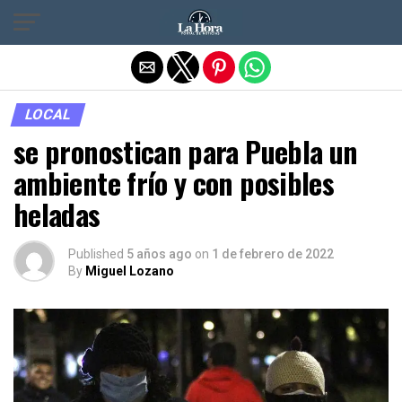
Salir de la versión móvil
LOCAL
se pronostican para Puebla un
ambiente frío y con posibles
heladas
Published
5 años ago
on
1 de febrero de 2022
By
Miguel Lozano