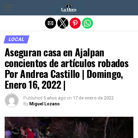
Salir de la versión móvil
LOCAL
Aseguran casa en Ajalpan
concientos de artículos robados
Por Andrea Castillo | Domingo,
Enero 16, 2022 |
Published
5 años ago
on
17 de enero de 2022
By
Miguel Lozano