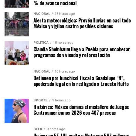
% de avance nacional
NACIONAL
16 horas ago
Alerta meteorológica: Prevén lluvias en casi todo
México y vigilan cuatro posibles ciclones
POLÍTICA
18 horas ago
Claudia Sheinbaum llega a Puebla para encabezar
programas de vivienda y reforestación
NACIONAL
15 horas ago
Detienen por huachicol fiscal a Guadalupe “N”,
apoderada legal en la red ligada a Ernesto Ruffo
SPORTS
9 horas ago
Histórico: México domina el medallero de Juegos
Centroamericanos 2026 con 407 preseas
GEEK
9 horas ago
Un juez en EE. UU. multa a Meta con 567 millones