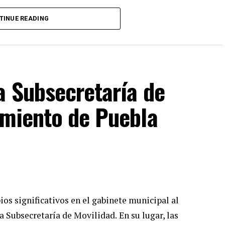
erno ha remarcado que se implementarán estrictas
TINUE READING
mbiental para salvaguardar la zona natural
administración estatal pretende consolidar un nuevo
se la economía local de las comunidades aledañas.
a Subsecretaría de
vigilarán de cerca el cumplimiento de los tiempos
po y forma a las familias poblanas.
amiento de Puebla
s significativos en el gabinete municipal al
a Subsecretaría de Movilidad.
En su lugar, las