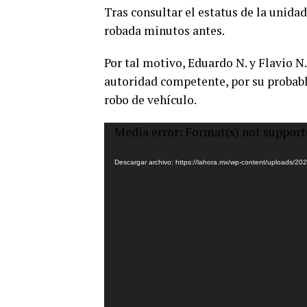
Tras consultar el estatus de la unida
robada minutos antes.
Por tal motivo, Eduardo N. y Flavio N
autoridad competente, por su probabl
robo de vehículo.
Reproductor
Media error: Format(s) not support
de
vídeo
Descargar archivo: https://lahora.mx/wp-content/uploads/