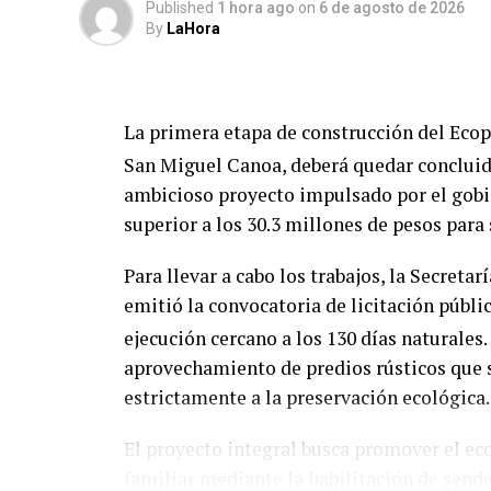
Published
1 hora ago
on
6 de agosto de 2026
By
LaHora
La primera etapa de construcción del Ecop
San Miguel Canoa, deberá quedar concluida
ambicioso proyecto impulsado por el gobie
superior a los 30.3 millones de pesos para 
Para llevar a cabo los trabajos, la Secret
emitió la convocatoria de licitación públ
ejecución cercano a los 130 días naturales.
aprovechamiento de predios rústicos que 
estrictamente a la preservación ecológica.
El proyecto integral busca promover el ec
familiar mediante la habilitación de sen