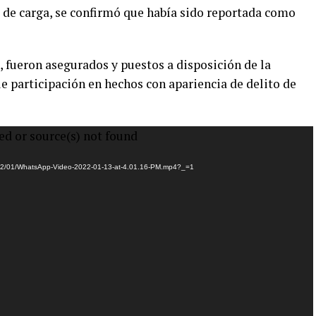
d de carga, se confirmó que había sido reportada como
., fueron asegurados y puestos a disposición de la
e participación en hechos con apariencia de delito de
ed or source(s) not found
2022/01/WhatsApp-Video-2022-01-13-at-4.01.16-PM.mp4?_=1