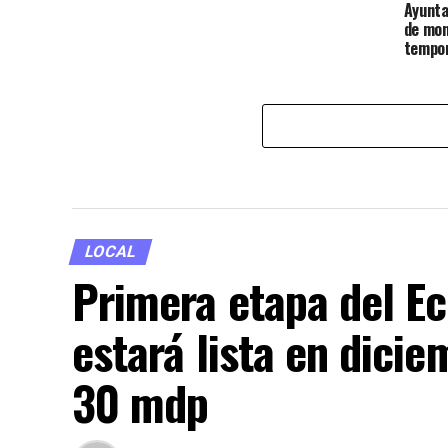
Ayunta
de mon
tempor
LOCAL
Primera etapa del E
estará lista en dici
30 mdp