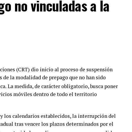
go no vinculadas a la
ectamente de la salud de estos bosques, gravemente
ios.
amado abierto a ciudadanos, ejidatarios,
rse masivamente a esta causa nacional. Con
programas históricos como Sembrando Vida,
 el cambio climático y proteger su biodiversidad
ones (CRT) dio inicio al proceso de suspensión
as de la modalidad de prepago que no han sido
ca.
La medida, de carácter obligatorio, busca poner
vicios móviles dentro de todo el territorio
y los calendarios establecidos, la interrupción del
adual tras vencer los plazos determinados por el