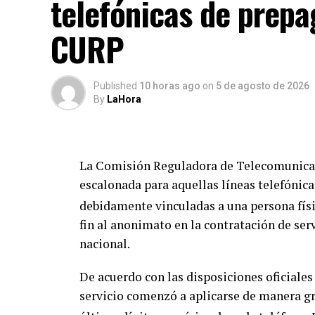
telefónicas de prepa
la estabilidad de los suelos dependen dir
amenazados por la tala ilegal y los incend
CURP
Finalmente, el gobierno federal hizo un ll
universidades y fuerzas armadas para uni
Published
10 horas ago
on
5 de agosto de 2026
acciones coordinadas que complementan 
By
LaHora
México reafirma su compromiso de mitigar
rumbo al año 2030.
La Comisión Reguladora de Telecomunicaci
escalonada para aquellas líneas telefónic
debidamente vinculadas a una persona físi
fin al anonimato en la contratación de ser
nacional.
De acuerdo con las disposiciones oficiales 
servicio comenzó a aplicarse de manera gr