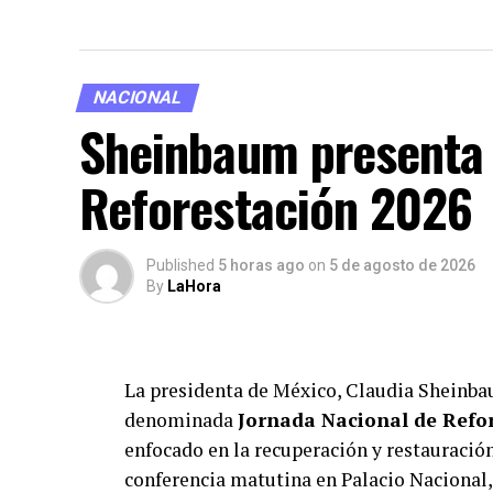
NACIONAL
Sheinbaum presenta 
Reforestación 2026
Published
5 horas ago
on
5 de agosto de 2026
By
LaHora
La presidenta de México, Claudia Sheinba
denominada
Jornada Nacional de Refo
enfocado en la recuperación y restauración
conferencia matutina en Palacio Nacional,