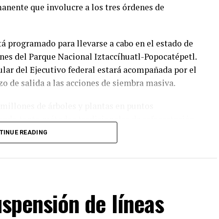
anente que involucre a los tres órdenes de
tá programado para llevarse a cabo en el estado de
nes del Parque Nacional Iztaccíhuatl-Popocatépetl.
ular del Ejecutivo federal estará acompañada por el
zo de salida a las acciones de siembra masiva.
 millones de árboles y plantas en puntos
izando tanto métodos tradicionales de reforestación
ovaciones anunciadas destaca el uso de drones
TINUE READING
las protegidas con sustratos y fertilizantes en
ente y Recursos naturales (Semarnat) enfatizó que
suspensión de líneas
 una riqueza natural invaluable compuesta por
as autoridades recordaron que el ciclo del agua y