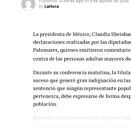
Published
10 horas ago
on
5 de agosto de 2026
By
LaHora
La presidenta de México, Claudia Sheinba
declaraciones realizadas por las diputadas
Palomares, quienes emitieron comentario
contra de las personas adultas mayores du
Durante su conferencia matutina, la titula
suceso que generó gran indignación en las 
sentenció que ningún representante popular
pertenezca, debe expresarse de forma despe
población.
Respecto a las consecuencias legales o po
Sheinbaum Pardo puntualizó que la decisi