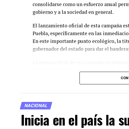
consolidarse como un esfuerzo anual perm
gobierno y a la sociedad en general.
El lanzamiento oficial de esta campaña es
Puebla, específicamente en las inmediacio
En este importante punto ecológico, la tit
gobernador del estado para dar el bandera
La meta central de esta jornada es plantar
estratégicos del territorio nacional, util
como tecnologías avanzadas. Entre las inn
CON
especializados para la dispersión de semil
zonas de difícil acceso.
NACIONAL
Por su parte, la Secretaría de Medio Ambi
Inicia en el país la 
el 70% del territorio mexicano cuenta con
selvas, bosques, matorrales y manglares. L