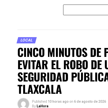
LOCAL
CINCO MINUTOS DE 
EVITAR EL ROBO DE 
SEGURIDAD PÚBLICA
TLAXCALA
Published
10 horas ago
on
6 de agosto de 2026
By
LaHora