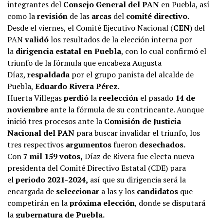
integrantes del
Consejo General del PAN
en Puebla, así
como la
revisión
de las
arcas
del
comité
directivo
.
Desde el viernes, el Comité Ejecutivo Nacional (
CEN
) del
PAN
validó
los resultados de la elección interna por
la
dirigencia estatal en Puebla
, con lo cual confirmó el
triunfo de la fórmula que encabeza Augusta
Díaz,
respaldada
por el grupo panista del alcalde de
Puebla,
Eduardo Rivera Pérez
.
Huerta Villegas
perdió
la
reelección
el pasado
14 de
noviembre
ante la fórmula de su contrincante. Aunque
inició tres procesos ante la
Comisión de Justicia
Nacional del PAN
para buscar invalidar el triunfo, los
tres respectivos
argumentos
fueron
desechados.
Con
7 mil 159 votos,
Díaz de Rivera fue electa nueva
presidenta del Comité Directivo Estatal (CDE) para
el
periodo
2021-2024,
así que su dirigencia será la
encargada de
seleccionar
a las y los
candidatos
que
competirán en la
próxima
elección
, donde se disputará
la
gubernatura de Puebla.