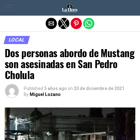
Salir de la versión móvil
LOCAL
Dos personas abordo de Mustang
son asesinadas en San Pedro
Cholula
Published
5 años ago
on
20 de diciembre de 2021
By
Miguel Lozano