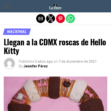
Salir de la versión móvil
NACIONAL
Llegan a la CDMX roscas de Hello
Kitty
Published
5 años ago
on
7 de diciembre de 2021
By
Jennifer Pérez