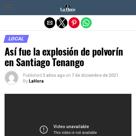
Salir de la versión móvil
LOCAL
Así fue la explosión de polvorín
en Santiago Tenango
Published
5 años ago
on
7 de diciembre de 2021
By
LaHora